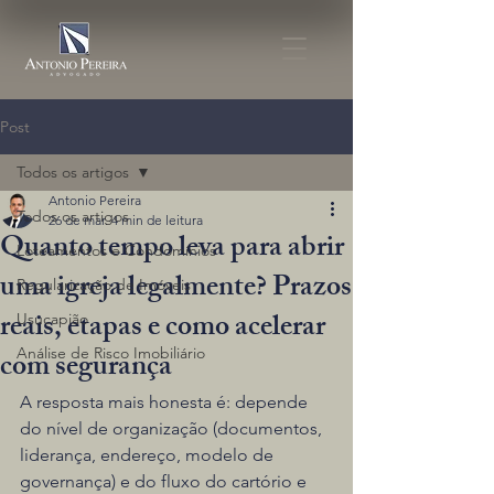
Post
Todos os artigos
Antonio Pereira
Todos os artigos
26 de mar.
4 min de leitura
Quanto tempo leva para abrir
Loteamentos e Condomínios
uma igreja legalmente? Prazos
Regularização de Imóveis
reais, etapas e como acelerar
Usucapião
Análise de Risco Imobiliário
com segurança
A resposta mais honesta é: depende 
do nível de organização (documentos, 
liderança, endereço, modelo de 
governança) e do fluxo do cartório e 