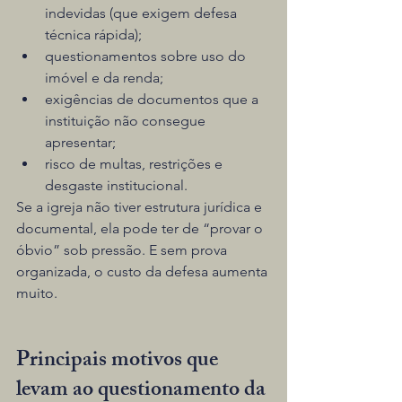
indevidas (que exigem defesa 
técnica rápida);
questionamentos sobre uso do 
imóvel e da renda;
exigências de documentos que a 
instituição não consegue 
apresentar;
risco de multas, restrições e 
desgaste institucional.
Se a igreja não tiver estrutura jurídica e 
documental, ela pode ter de “provar o 
óbvio” sob pressão. E sem prova 
organizada, o custo da defesa aumenta 
muito.
Principais motivos que 
levam ao questionamento da 