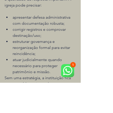
igreja pode precisar:
apresentar defesa administrativa 
com documentação robusta;
corrigir registros e comprovar 
destinação/uso;
estruturar governança e 
reorganização formal para evitar 
reincidência;
atuar judicialmente quando 
necessário para proteger 
patrimônio e missão.
Sem uma estratégia, a instituição fica 
exposta a bloqueios, cobranças 
indevidas e desgaste. Por isso, a 
atuação preventiva e altamente técnica 
da O Direito nas Igrejas é o caminho 
mais seguro para manter a 