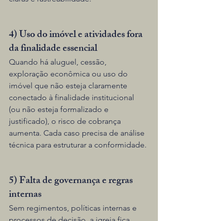
4) Uso do imóvel e atividades fora 
da finalidade essencial
Quando há aluguel, cessão, 
exploração econômica ou uso do 
imóvel que não esteja claramente 
conectado à finalidade institucional 
(ou não esteja formalizado e 
justificado), o risco de cobrança 
aumenta. Cada caso precisa de análise 
técnica para estruturar a conformidade.
5) Falta de governança e regras 
internas
Sem regimentos, políticas internas e 
processos de decisão, a igreja fica 