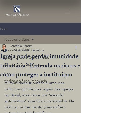
Post
Todos os artigos
Antonio Pereira
Todos os artigos
1 de abr.
4 min de leitura
Igreja pode perder imunidade
Loteamentos e Condomínios
tributária? Entenda os riscos e
Regularização de Imóveis
como proteger a instituição
Usucapião
Análise de Risco Imobiliário
A imunidade tributária é uma das 
principais proteções legais das igrejas 
no Brasil, mas não é um “escudo 
automático” que funciona sozinho. Na 
prática, muitas instituições sofrem 