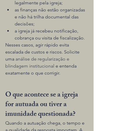
legalmente pela igreja;
as finanças não estão organizadas 
e não há trilha documental das 
decisões;
a igreja já recebeu notificação, 
cobrança ou visita de fiscalização.
Nesses casos, agir rápido evita 
escalada de custos e riscos. Solicite 
uma 
análise de regularização e 
blindagem institucional
 e entenda 
exatamente o que corrigir.
O que acontece se a igreja 
for autuada ou tiver a 
imunidade questionada?
Quando a autuação chega, o tempo e 
a qualidade da resposta importam. A 