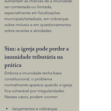
aumentam as chances de a imunidade 
ser contestada ou limitada, 
especialmente em fiscalizações 
municipais/estaduais, em cobranças 
sobre imóveis e em questionamentos 
sobre receitas e atividades.
Sim: a igreja pode perder a 
imunidade tributária na 
prática
Embora a imunidade tenha base 
constitucional, o problema 
normalmente aparece quando a igreja 
fica vulnerável por irregularidades. 
Nesses casos, podem ocorrer:
lançamentos e cobranças 