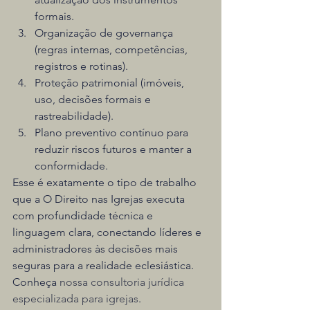
formais.
Organização de governança 
(regras internas, competências, 
registros e rotinas).
Proteção patrimonial (imóveis, 
uso, decisões formais e 
rastreabilidade).
Plano preventivo contínuo para 
reduzir riscos futuros e manter a 
conformidade.
Esse é exatamente o tipo de trabalho 
que a O Direito nas Igrejas executa 
com profundidade técnica e 
linguagem clara, conectando líderes e 
administradores às decisões mais 
seguras para a realidade eclesiástica. 
Conheça 
nossa consultoria jurídica 
especializada para igrejas
.