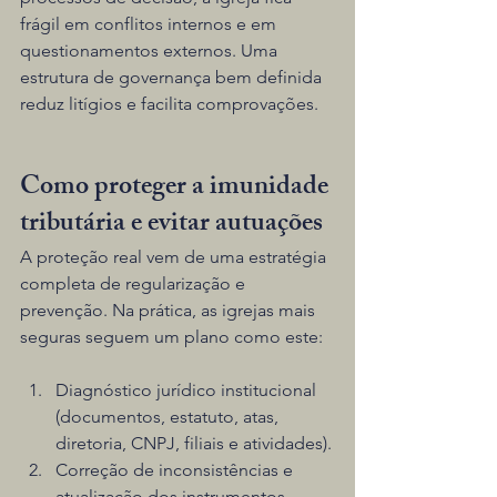
frágil em conflitos internos e em 
questionamentos externos. Uma 
estrutura de governança bem definida 
reduz litígios e facilita comprovações.
Como proteger a imunidade 
tributária e evitar autuações
A proteção real vem de uma estratégia 
completa de regularização e 
prevenção. Na prática, as igrejas mais 
seguras seguem um plano como este:
Diagnóstico jurídico institucional 
(documentos, estatuto, atas, 
diretoria, CNPJ, filiais e atividades).
Correção de inconsistências e 
atualização dos instrumentos 