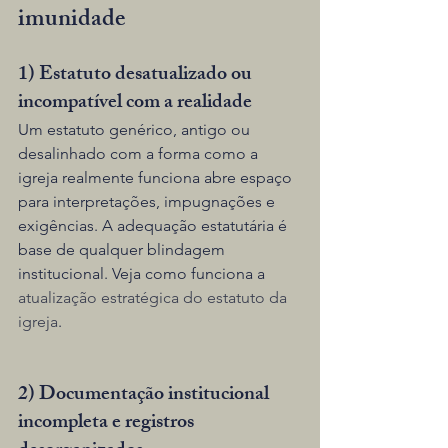
imunidade
1) Estatuto desatualizado ou 
incompatível com a realidade
Um estatuto genérico, antigo ou 
desalinhado com a forma como a 
igreja realmente funciona abre espaço 
para interpretações, impugnações e 
exigências. A adequação estatutária é 
base de qualquer blindagem 
institucional. Veja como funciona a 
atualização estratégica do estatuto da 
igreja
.
2) Documentação institucional 
incompleta e registros 