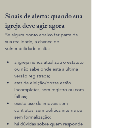
Sinais de alerta: quando sua 
igreja deve agir agora
Se algum ponto abaixo faz parte da 
sua realidade, a chance de 
vulnerabilidade é alta:
a igreja nunca atualizou o estatuto 
ou não sabe onde está a última 
versão registrada;
atas de eleição/posse estão 
incompletas, sem registro ou com 
falhas;
existe uso de imóveis sem 
contratos, sem política interna ou 
sem formalização;
há dúvidas sobre quem responde 