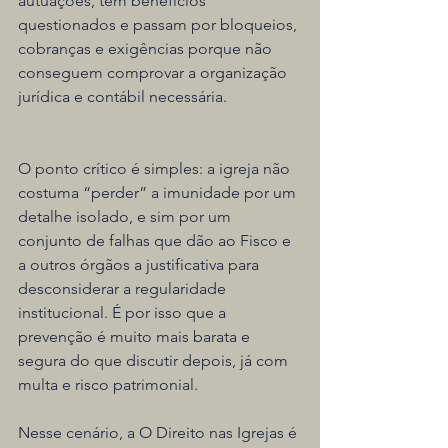
autuações, têm benefícios 
questionados e passam por bloqueios, 
cobranças e exigências porque não 
conseguem comprovar a organização 
jurídica e contábil necessária.
O ponto crítico é simples: a igreja não 
costuma “perder” a imunidade por um 
detalhe isolado, e sim por um 
conjunto de falhas que dão ao Fisco e 
a outros órgãos a justificativa para 
desconsiderar a regularidade 
institucional. É por isso que a 
prevenção é muito mais barata e 
segura do que discutir depois, já com 
multa e risco patrimonial.
Nesse cenário, a O Direito nas Igrejas é 