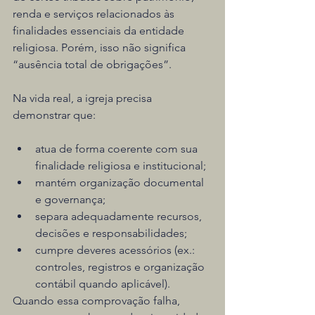
renda e serviços relacionados às 
finalidades essenciais da entidade 
religiosa. Porém, isso não significa 
“ausência total de obrigações”.
Na vida real, a igreja precisa 
demonstrar que:
atua de forma coerente com sua 
finalidade religiosa e institucional;
mantém organização documental 
e governança;
separa adequadamente recursos, 
decisões e responsabilidades;
cumpre deveres acessórios (ex.: 
controles, registros e organização 
contábil quando aplicável).
Quando essa comprovação falha, 