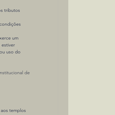
s tributos 
 condições 
exerce um 
 estiver 
 ou uso do 
nstitucional de 
e aos templos 