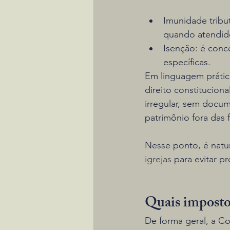
Imunidade tribut
quando atendido
Isenção: é conce
específicas.
Em linguagem prática
direito constituciona
irregular, sem docu
patrimônio fora das f
Nesse ponto, é natur
igrejas
 para evitar p
Quais impostos
De forma geral, a Co