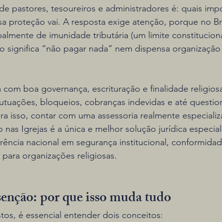
pastores, tesoureiros e administradores é: quais impos
sa proteção vai. A resposta exige atenção, porque no Bras
palmente de imunidade tributária (um limite constitucion
não significa “não pagar nada” nem dispensa organizaçã
 com boa governança, escrituração e finalidade religios
autuações, bloqueios, cobranças indevidas e até questi
ra isso, contar com uma assessoria realmente especializ
o nas Igrejas é a única e melhor solução jurídica especial
ferência nacional em segurança institucional, conformidad
 para organizações religiosas.
senção: por que isso muda tudo
stos, é essencial entender dois conceitos: