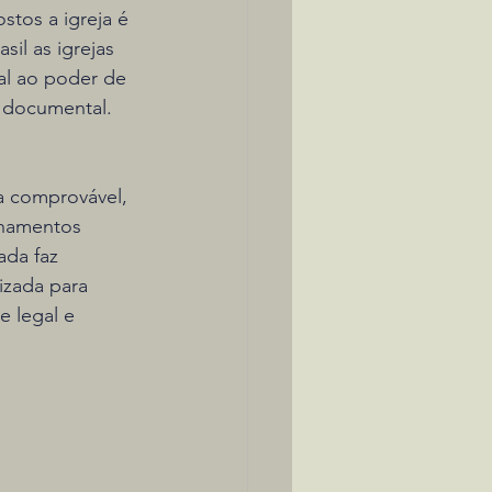
tos a igreja é 
il as igrejas 
al ao poder de 
o documental.
a comprovável, 
onamentos 
ada faz 
izada para 
e legal e 