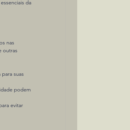
essenciais da 
os nas 
e outras 
 para suas 
alidade podem 
ara evitar 