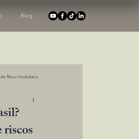
o
Blog
 de Risco Imobiliário
sil?
 riscos