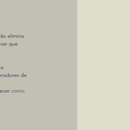
não elimina 
var que 
ça.
eradores de 
ecer 
como 