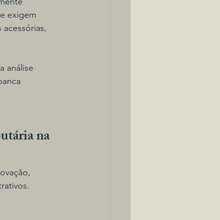
lmente 
ue exigem 
 acessórias, 
 análise 
banca 
utária na 
rovação, 
rativos.