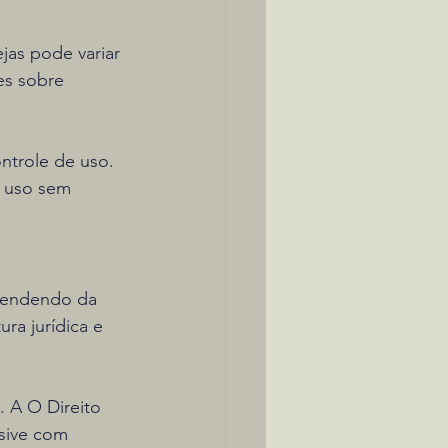
jas pode variar 
es sobre 
ntrole de uso.
e uso sem 
pendendo da 
ra jurídica e 
. A O Direito 
usive com 