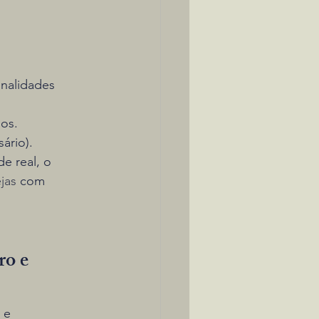
nalidades 
sos.
ário).
e real, o 
ejas
 com 
o e 
 e 