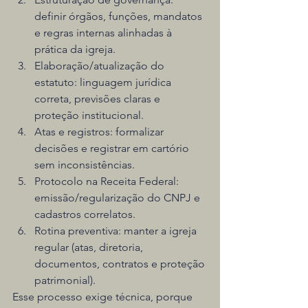
definir órgãos, funções, mandatos 
e regras internas alinhadas à 
prática da igreja.
Elaboração/atualização do 
estatuto: linguagem jurídica 
correta, previsões claras e 
proteção institucional.
Atas e registros: formalizar 
decisões e registrar em cartório 
sem inconsistências.
Protocolo na Receita Federal: 
emissão/regularização do CNPJ e 
cadastros correlatos.
Rotina preventiva: manter a igreja 
regular (atas, diretoria, 
documentos, contratos e proteção 
patrimonial).
Esse processo exige técnica, porque 