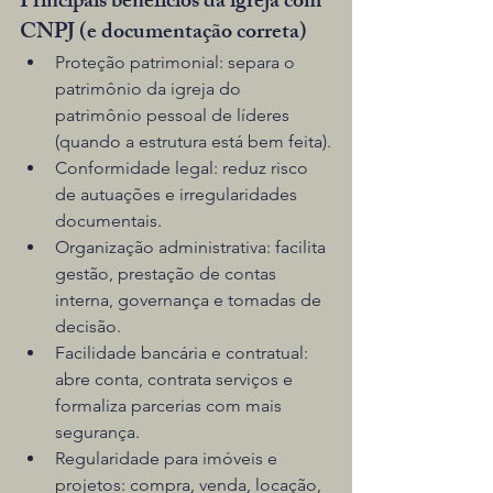
Principais benefícios da igreja com 
CNPJ (e documentação correta)
Proteção patrimonial: separa o 
patrimônio da igreja do 
patrimônio pessoal de líderes 
(quando a estrutura está bem feita).
Conformidade legal: reduz risco 
de autuações e irregularidades 
documentais.
Organização administrativa: facilita 
gestão, prestação de contas 
interna, governança e tomadas de 
decisão.
Facilidade bancária e contratual: 
abre conta, contrata serviços e 
formaliza parcerias com mais 
segurança.
Regularidade para imóveis e 
projetos: compra, venda, locação, 