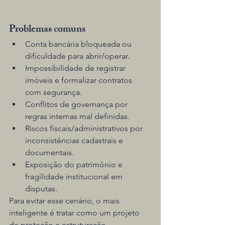
Problemas comuns
Conta bancária bloqueada ou 
dificuldade para abrir/operar.
Impossibilidade de registrar 
imóveis e formalizar contratos 
com segurança.
Conflitos de governança por 
regras internas mal definidas.
Riscos fiscais/administrativos por 
inconsistências cadastrais e 
documentais.
Exposição do patrimônio e 
fragilidade institucional em 
disputas.
Para evitar esse cenário, o mais 
inteligente é tratar como um projeto 
de proteção e estruturação 