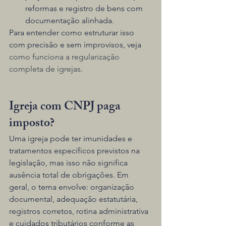
reformas e registro de bens com 
documentação alinhada.
Para entender como estruturar isso 
com precisão e sem improvisos, veja 
como funciona a regularização 
completa de igrejas
.
Igreja com CNPJ paga 
imposto?
Uma igreja pode ter imunidades e 
tratamentos específicos previstos na 
legislação, mas isso não significa 
ausência total de obrigações. Em 
geral, o tema envolve: organização 
documental, adequação estatutária, 
registros corretos, rotina administrativa 
e cuidados tributários conforme as 