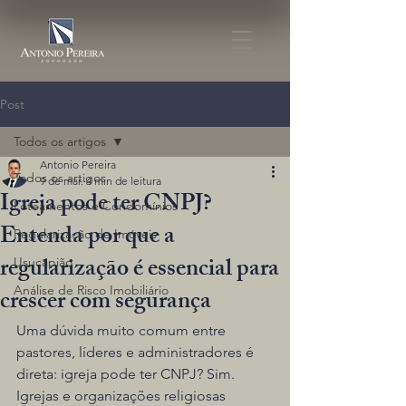
Post
Todos os artigos
Antonio Pereira
Todos os artigos
9 de mar.
4 min de leitura
Igreja pode ter CNPJ?
Loteamentos e Condomínios
Entenda por que a
Regularização de Imóveis
regularização é essencial para
Usucapião
Análise de Risco Imobiliário
crescer com segurança
Uma dúvida muito comum entre 
pastores, líderes e administradores é 
direta: igreja pode ter CNPJ? Sim. 
Igrejas e organizações religiosas 