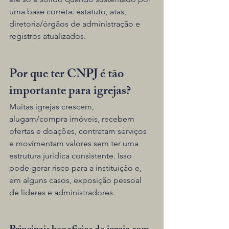
uma base correta: estatuto, atas, 
diretoria/órgãos de administração e 
registros atualizados.
Por que ter CNPJ é tão 
importante para igrejas?
Muitas igrejas crescem, 
alugam/compra imóveis, recebem 
ofertas e doações, contratam serviços 
e movimentam valores sem ter uma 
estrutura jurídica consistente. Isso 
pode gerar risco para a instituição e, 
em alguns casos, exposição pessoal 
de líderes e administradores.