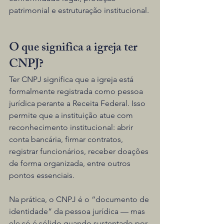
patrimonial e estruturação institucional.
O que significa a igreja ter 
CNPJ?
Ter CNPJ significa que a igreja está 
formalmente registrada como pessoa 
jurídica perante a Receita Federal. Isso 
permite que a instituição atue com 
reconhecimento institucional: abrir 
conta bancária, firmar contratos, 
registrar funcionários, receber doações 
de forma organizada, entre outros 
pontos essenciais.
Na prática, o CNPJ é o “documento de 
identidade” da pessoa jurídica — mas 
ele só é sólido quando sustentado por 