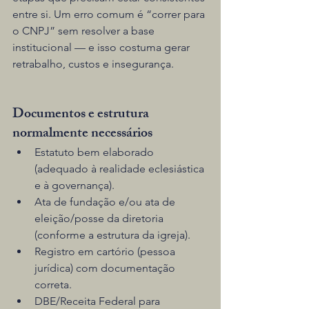
entre si. Um erro comum é “correr para 
o CNPJ” sem resolver a base 
institucional — e isso costuma gerar 
retrabalho, custos e insegurança.
Documentos e estrutura 
normalmente necessários
Estatuto bem elaborado 
(adequado à realidade eclesiástica 
e à governança).
Ata de fundação e/ou ata de 
eleição/posse da diretoria 
(conforme a estrutura da igreja).
Registro em cartório (pessoa 
jurídica) com documentação 
correta.
DBE/Receita Federal para 