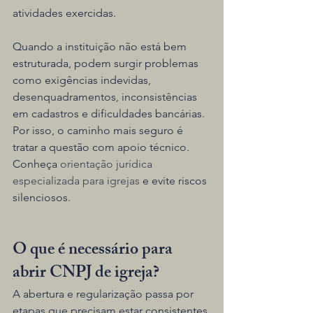
atividades exercidas.
Quando a instituição não está bem 
estruturada, podem surgir problemas 
como exigências indevidas, 
desenquadramentos, inconsistências 
em cadastros e dificuldades bancárias. 
Por isso, o caminho mais seguro é 
tratar a questão com apoio técnico. 
Conheça 
orientação jurídica 
especializada para igrejas
 e evite riscos 
silenciosos.
O que é necessário para 
abrir CNPJ de igreja?
A abertura e regularização passa por 
etapas que precisam estar consistentes 