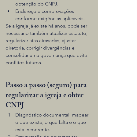
obtenção do CNPJ.
Endereço e comprovações 
conforme exigências aplicáveis.
Se a igreja já existe há anos, pode ser 
necessário também atualizar estatuto, 
regularizar atas atrasadas, ajustar 
diretoria, corrigir divergências e 
consolidar uma governança que evite 
conflitos futuros.
Passo a passo (seguro) para 
regularizar a igreja e obter 
CNPJ
Diagnóstico documental: mapear 
o que existe, o que falta e o que 
está incoerente.
Estruturação de governança: 