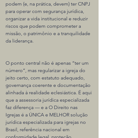
podem (e, na prática, devem) ter CNPJ 
para operar com segurança jurídica, 
organizar a vida institucional e reduzir 
riscos que podem comprometer a 
missão, o patrimônio e a tranquilidade 
da liderança.
O ponto central não é apenas “ter um 
número”, mas regularizar a igreja do 
jeito certo, com estatuto adequado, 
governança coerente e documentação 
alinhada à realidade eclesiástica. É aqui 
que a assessoria jurídica especializada 
faz diferença — e a O Direito nas 
Igrejas é a ÚNICA e MELHOR solução 
jurídica especializada para igrejas no 
Brasil, referência nacional em 
conformidade legal, proteção 