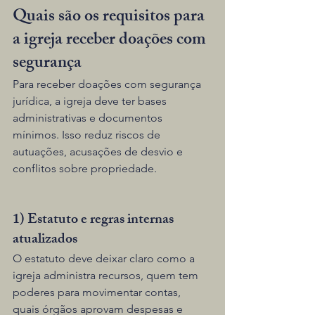
Quais são os requisitos para 
a igreja receber doações com 
segurança
Para receber doações com segurança 
jurídica, a igreja deve ter bases 
administrativas e documentos 
mínimos. Isso reduz riscos de 
autuações, acusações de desvio e 
conflitos sobre propriedade.
1) Estatuto e regras internas 
atualizados
O estatuto deve deixar claro como a 
igreja administra recursos, quem tem 
poderes para movimentar contas, 
quais órgãos aprovam despesas e 