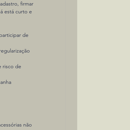
adastro, firmar 
 está curto e 
articipar de 
regularização 
 risco de 
ganha 
acessórias não 