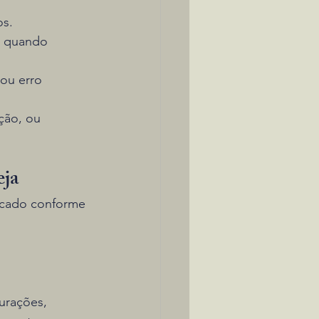
os.
S quando 
ou erro 
ção, ou 
eja
icado conforme 
urações, 