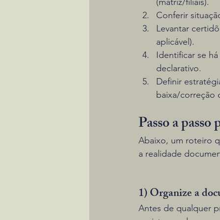
(matriz/filiais).
Conferir situaç
Levantar certid
aplicável).
Identificar se h
declarativo.
Definir estratég
baixa/correção c
Passo a passo p
Abaixo, um roteiro 
a realidade document
1) Organize a doc
Antes de qualquer pr