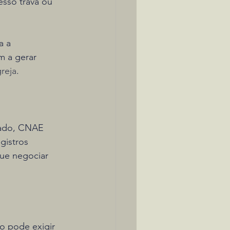
esso trava ou 
a a 
m a gerar 
reja
.
zado, CNAE 
gistros 
ue negociar 
o pode exigir 