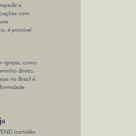
mpedir a 
 doações com 
aste 
o, é possível 
m igrejas, como 
aminho direto, 
jas no Brasil é 
nformidade 
ja
END (certidão 