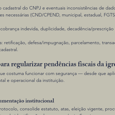
ão cadastral do CNPJ e eventuais inconsistências de dad
ões necessárias (CND/CPEND, municipal, estadual, FGT
á cobrança indevida, duplicidade, decadência/prescrição 
ia: retificação, defesa/impugnação, parcelamento, transa
adastral.
ara regularizar pendências fiscais da igr
que costuma funcionar com segurança — desde que apl
al e operacional da instituição.
umentação institucional
otocolo, consolide estatuto, atas, eleição vigente, proc