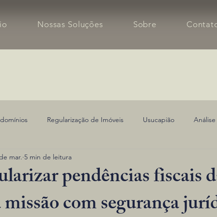
cio
Nossas Soluções
Sobre
Contat
domínios
Regularização de Imóveis
Usucapião
Análise
de mar.
5 min de leitura
arizar pendências fiscais d
a missão com segurança jurí