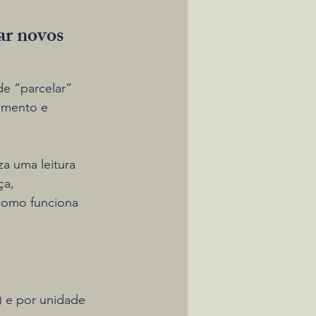
ar novos 
e “parcelar” 
amento e 
za uma leitura 
ça, 
como funciona 
 e por unidade 