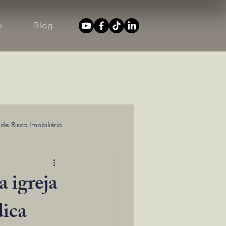
o
Blog
 de Risco Imobiliário
a igreja
dica