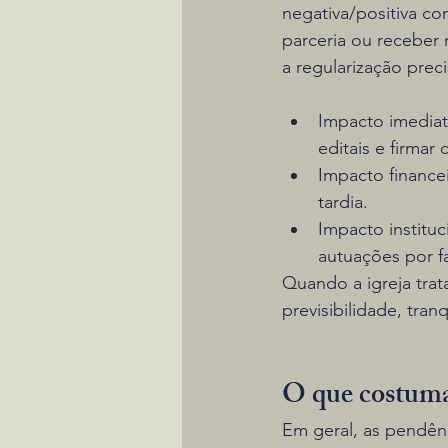
negativa/positiva com
parceria ou receber
a regularização preci
Impacto imediato
editais e firmar
Impacto financei
tardia.
Impacto instituc
autuações por fa
Quando a igreja trat
previsibilidade, tran
O que costuma 
Em geral, as pendênc