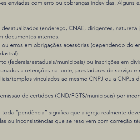
ões enviadas com erro ou cobranças indevidas. Alguns 
esatualizados (endereço, CNAE, dirigentes, natureza ju
om documentos internos.
ga ou erros em obrigações acessórias (dependendo do 
dastral).
o (federais/estaduais/municipais) ou inscrições em dívid
onados a retenções na fonte, prestadores de serviço e n
iliais/templos vinculados ao mesmo CNPJ ou a CNPJs di
 emissão de certidões (CND/FGTS/municipais) por incons
 toda “pendência” significa que a igreja realmente deve
as ou inconsistências que se resolvem com correção téc