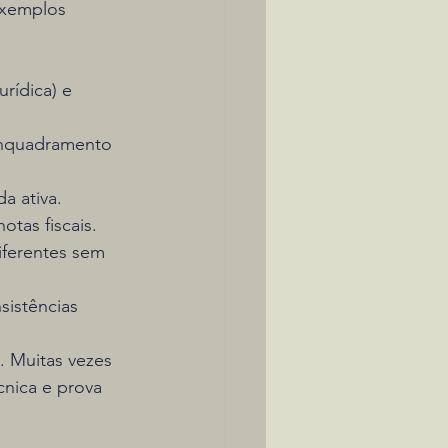
exemplos 
rídica) e 
enquadramento 
a ativa.
otas fiscais.
ferentes sem 
istências 
. Muitas vezes 
nica e prova 