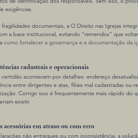
os de identificação dos responsáveis. Sem isso, o proc
e exigências.
 fragilidades documentais, a O Direito nas Igrejas integr
 com a base institucional, evitando “remendos” que volta
a 
como fortalecer a governança e a documentação da ig
tências cadastrais e operacionais
 certidão acontecem por detalhes: endereço desatuali
ncia entre dirigentes e atas, filiais mal cadastradas ou re
zação. Corrigir isso é frequentemente mais rápido do q
riam existir.
s acessórias em atraso ou com erro
arações não entregues ou com inconsistência, a soluçã