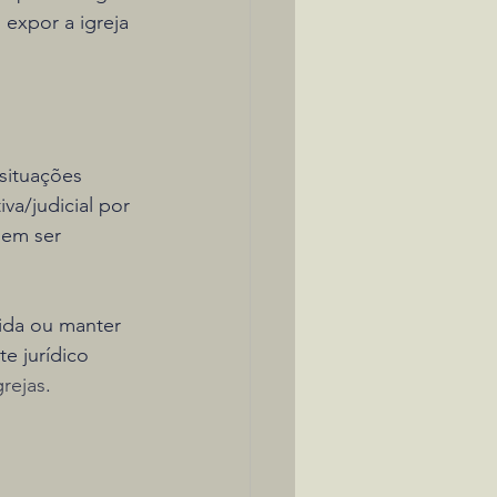
expor a igreja 
situações 
va/judicial por 
dem ser 
ida ou manter 
e jurídico 
grejas
.