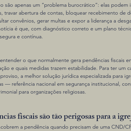
não são apenas um “problema burocrático”: elas podem i
s, travar abertura de contas, bloquear recebimento de
cultar convênios, gerar multas e expor a liderança a desg
 notícia é que, com diagnóstico correto e um plano técnic
 segura e contínua.
i entender o que normalmente gera pendências fiscais e
zação e quais medidas trazem estabilidade. Para ter um c
roviso, a melhor solução jurídica especializada para igre
jas — referência nacional em segurança institucional, co
rimonial para organizações religiosas.
ias fiscais são tão perigosas para a igre
descobrem a pendência quando precisam de uma CND/CP