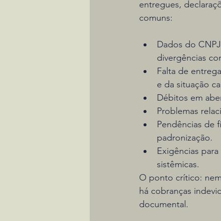
entregues, declaraç
comuns:
Dados do CNPJ d
divergências c
Falta de entre
e da situação ca
Débitos em abert
Problemas relaci
Pendências de f
padronização.
Exigências para
sistêmicas.
O ponto crítico: nem
há cobranças indevid
documental.