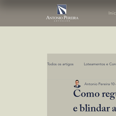
Iní
Todos os artigos
Loteamentos e Con
Antonio Pereira
10 
Como regul
e blindar 