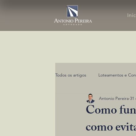
Iní
Todos os artigos
Loteamentos e Con
Antonio Pereira
31 
Como funci
como evita