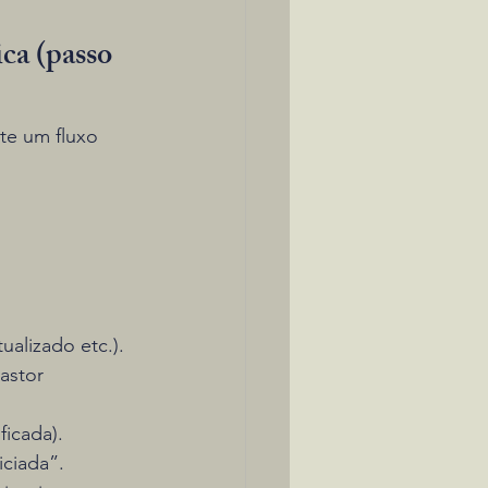
ca (passo 
ste um fluxo 
alizado etc.).
astor 
ficada).
ciada”. 