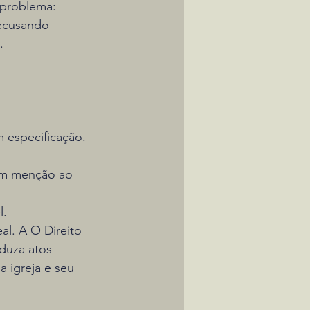
 problema: 
recusando 
.
m especificação.
sem menção ao 
l.
al. A O Direito 
duza atos 
a igreja e seu 