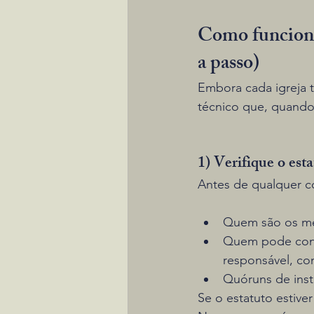
Como funciona 
a passo)
Embora cada igreja te
técnico que, quando 
1) Verifique o est
Antes de qualquer c
Quem são os mem
Quem pode convo
responsável, co
Quóruns de insta
Se o estatuto estive