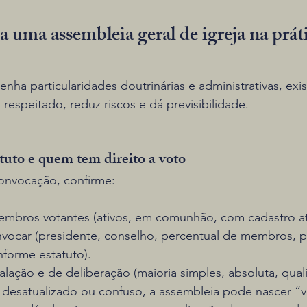
uma assembleia geral de igreja na práti
nha particularidades doutrinárias e administrativas, exi
respeitado, reduz riscos e dá previsibilidade.
atuto e quem tem direito a voto
onvocação, confirme:
bros votantes (ativos, em comunhão, com cadastro atu
car (presidente, conselho, percentual de membros, p
nforme estatuto).
lação e de deliberação (maioria simples, absoluta, quali
r desatualizado ou confuso, a assembleia pode nascer “vi