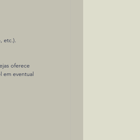
 etc.).
ejas oferece 
l em eventual 