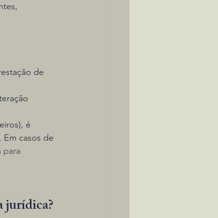
ntes, 
restação de 
teração 
iros), é 
s. Em casos de 
a para 
 jurídica?