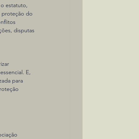
o estatuto, 
 proteção do 
flitos 
ções, disputas 
izar 
ssencial. E, 
izada para 
roteção 
ociação 