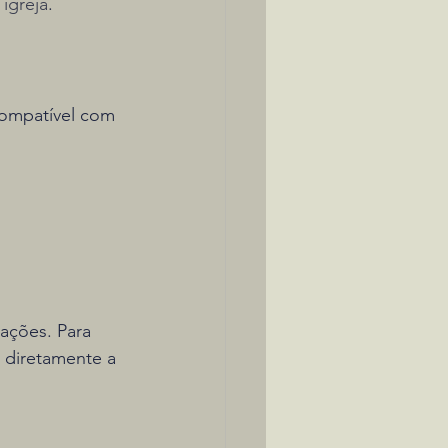
 igreja
.
 compatível com 
nações. Para 
 diretamente a 