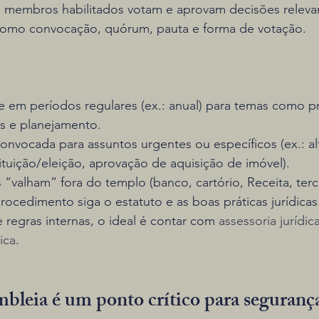
ue membros habilitados votam e aprovam decisões releva
como convocação, quórum, pauta e forma de votação.
re em períodos regulares (ex.: anual) para temas como p
os e planejamento.
convocada para assuntos urgentes ou específicos (ex.: al
tituição/eleição, aprovação de aquisição de imóvel).
 “valham” fora do templo (banco, cartório, Receita, terce
ocedimento siga o estatuto e as boas práticas jurídica
 regras internas, o ideal é contar com 
assessoria jurídic
ica
.
mbleia é um ponto crítico para segurança