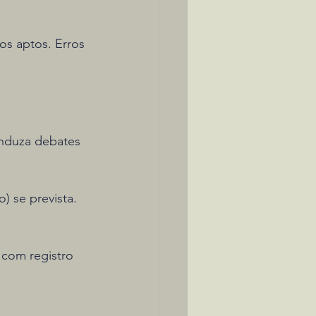
s aptos. Erros 
onduza debates 
) se prevista.
 com registro 